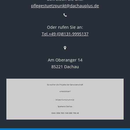
pflegestuetzpunkt@dachauplus.de
Oder rufen Sie an:
Tel.+49 (0)8131-9995137
Am Oberanger 14
85221 Dachau
Sie wollen die Projekte der Genossenschaft
unterstützen?
Unsere Kontonummer:
Sparkasse Dachau
IBAN DE86 7005 1540 0280 7950 48