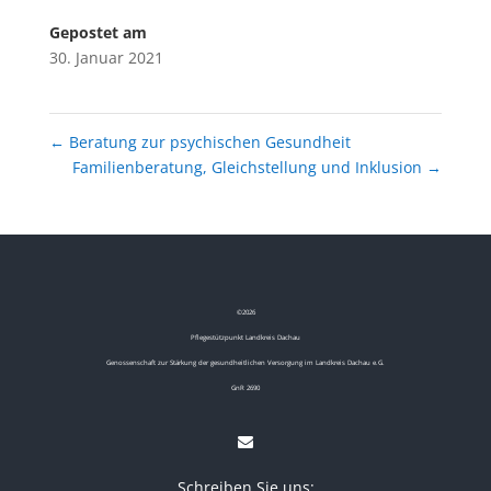
Gepostet am
30. Januar 2021
←
Beratung zur psychischen Gesundheit
Familienberatung, Gleichstellung und Inklusion
→
©
2026
Pflegestützpunkt Landkreis Dachau
Genossenschaft zur Stärkung der gesundheitlichen Versorgung im Landkreis Dachau e.G.
GnR 2690
Schreiben Sie uns: