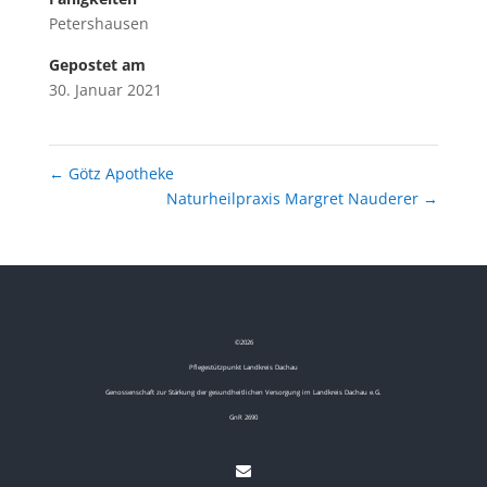
Petershausen
Gepostet am
30. Januar 2021
←
Götz Apotheke
Naturheilpraxis Margret Nauderer
→
©
2026
Pflegestützpunkt Landkreis Dachau
Genossenschaft zur Stärkung der gesundheitlichen Versorgung im Landkreis Dachau e.G.
GnR 2690