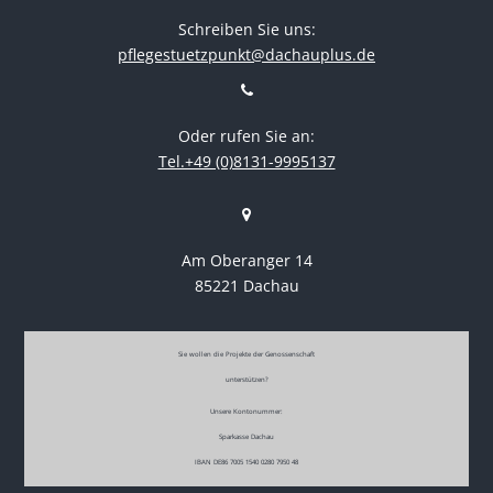
Schreiben Sie uns:
pflegestuetzpunkt@dachauplus.de
Oder rufen Sie an:
Tel.+49 (0)8131-9995137
Am Oberanger 14
85221 Dachau
Sie wollen die Projekte der Genossenschaft
unterstützen?
Unsere Kontonummer:
Sparkasse Dachau
IBAN DE86 7005 1540 0280 7950 48