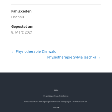
Fähigkeiten
Dachau
Gepostet am
8. März 2021
←
Physiotherapie Zirnwald
Physiotherapie Sylvia Jeschka
→
©
2026
Pflegestützpunkt Landkreis Dachau
Genossenschaft zur Stärkung der gesundheitlichen Versorgung im Landkreis Dachau e.G.
GnR 2690