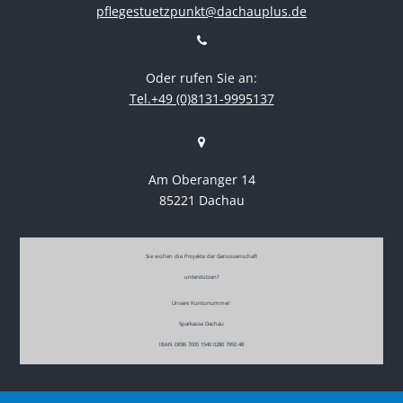
pflegestuetzpunkt@dachauplus.de
Oder rufen Sie an:
Tel.+49 (0)8131-9995137
Am Oberanger 14
85221 Dachau
Sie wollen die Projekte der Genossenschaft
unterstützen?
Unsere Kontonummer:
Sparkasse Dachau
IBAN DE86 7005 1540 0280 7950 48