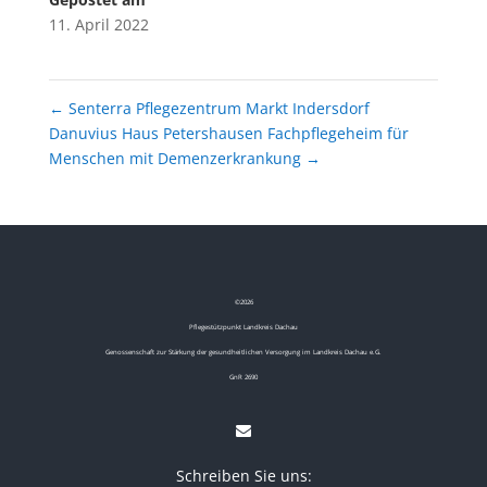
11. April 2022
←
Senterra Pflegezentrum Markt Indersdorf
Danuvius Haus Petershausen Fachpflegeheim für
Menschen mit Demenzerkrankung
→
©
2026
Pflegestützpunkt Landkreis Dachau
Genossenschaft zur Stärkung der gesundheitlichen Versorgung im Landkreis Dachau e.G.
GnR 2690
Schreiben Sie uns: