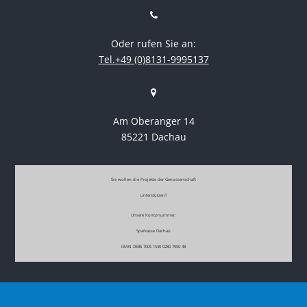
Oder rufen Sie an:
Tel.+49 (0)8131-9995137
Am Oberanger 14
85221 Dachau
Sie wollen die Projekte der Genossenschaft
unterstützen?
Unsere Kontonummer:
Sparkasse Dachau
IBAN DE86 7005 1540 0280 7950 48