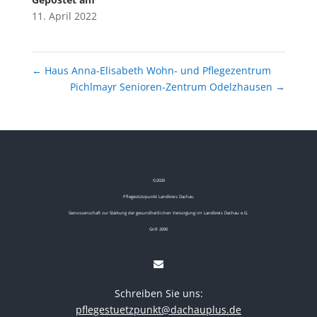
11. April 2022
←
Haus Anna-Elisabeth Wohn- und Pflegezentrum
Pichlmayr Senioren-Zentrum Odelzhausen
→
©
2026
Pflegestützpunkt Landkreis Dachau
Genossenschaft zur Stärkung der gesundheitlichen Versorgung im Landkreis Dachau e.G.
GnR 2690
Schreiben Sie uns:
pflegestuetzpunkt@dachauplus.de