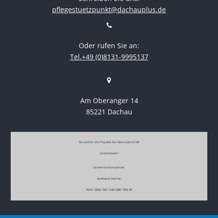
pflegestuetzpunkt@dachauplus.de
Oder rufen Sie an:
Tel.+49 (0)8131-9995137
Am Oberanger 14
85221 Dachau
Sie wollen die Projekte der Genossenschaft
unterstützen?
Unsere Kontonummer:
Sparkasse Dachau
IBAN DE86 7005 1540 0280 7950 48