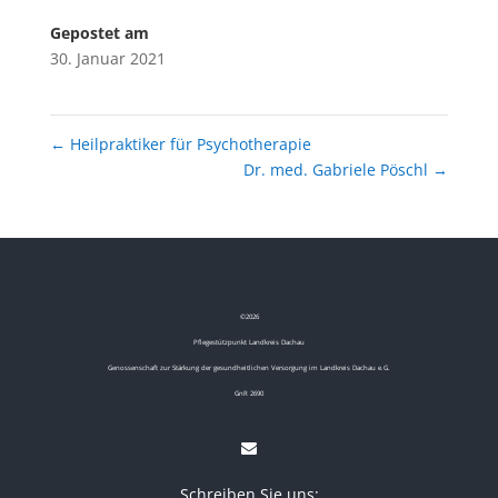
Gepostet am
30. Januar 2021
←
Heilpraktiker für Psychotherapie
Dr. med. Gabriele Pöschl
→
©
2026
Pflegestützpunkt Landkreis Dachau
Genossenschaft zur Stärkung der gesundheitlichen Versorgung im Landkreis Dachau e.G.
GnR 2690
Schreiben Sie uns: