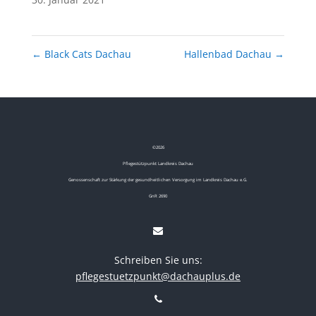
←
Black Cats Dachau
Hallenbad Dachau
→
©
2026
Pflegestützpunkt Landkreis Dachau
Genossenschaft zur Stärkung der gesundheitlichen Versorgung im Landkreis Dachau e.G.
GnR 2690
Schreiben Sie uns:
pflegestuetzpunkt@dachauplus.de