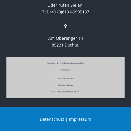
Oder rufen Sie an:
Tel.+49 (0)8131-9995137
Am Oberanger 14
85221 Dachau
Sie wollen die Projekte der Genossenschaft
unterstützen?
Unsere Kontonummer:
Sparkasse Dachau
IBAN DE86 7005 1540 0280 7950 48
Datenschutz
|
Impressum