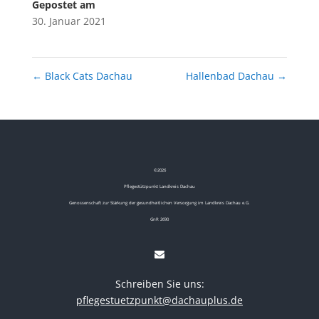
Gepostet am
30. Januar 2021
←
Black Cats Dachau
Hallenbad Dachau
→
©
2026
Pflegestützpunkt Landkreis Dachau
Genossenschaft zur Stärkung der gesundheitlichen Versorgung im Landkreis Dachau e.G.
GnR 2690
Schreiben Sie uns:
pflegestuetzpunkt@dachauplus.de