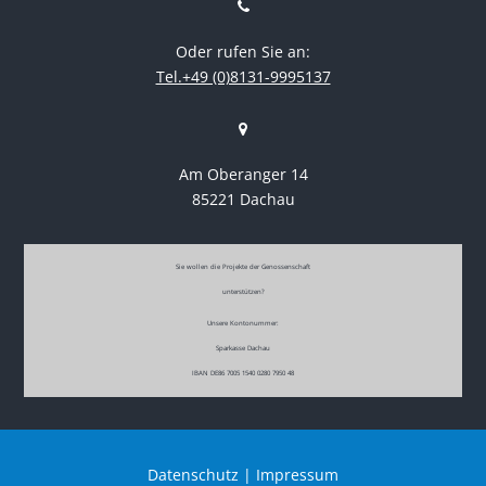
Oder rufen Sie an:
Tel.+49 (0)8131-9995137
Am Oberanger 14
85221 Dachau
Sie wollen die Projekte der Genossenschaft
unterstützen?
Unsere Kontonummer:
Sparkasse Dachau
IBAN DE86 7005 1540 0280 7950 48
Datenschutz
|
Impressum