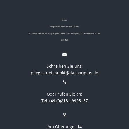
©
2026
Pflegestützpunkt Landkreis Dachau
Genossenschaft zur Stärkung der gesundheitlichen Versorgung im Landkreis Dachau e.G.
GnR 2690
Schreiben Sie uns:
pflegestuetzpunkt@dachauplus.de
Oder rufen Sie an:
Tel.+49 (0)8131-9995137
Am Oberanger 14