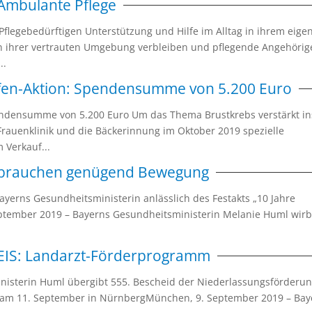
Ambulante Pflege
Pflegebedürftigen Unterstützung und Hilfe im Alltag in ihrem eige
in ihrer vertrauten Umgebung verbleiben und pflegende Angehörig
..
ifen-Aktion: Spendensumme von 5.200 Euro
pendensumme von 5.200 Euro Um das Thema Brustkrebs verstärkt in
Frauenklinik und die Bäckerinnung im Oktober 2019 spezielle
 Verkauf...
 brauchen genügend Bewegung
rns Gesundheitsministerin anlässlich des Festakts „10 Jahre
ptember 2019 – Bayerns Gesundheitsministerin Melanie Huml wirb
IS: Landarzt-Förderprogramm
sterin Huml übergibt 555. Bescheid der Niederlassungsförderu
g am 11. September in NürnbergMünchen, 9. September 2019 – Bay