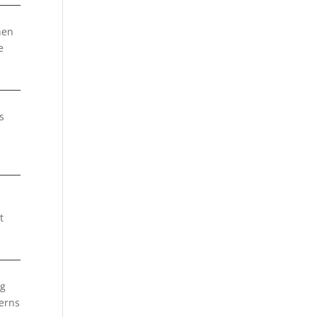
nen
e
s
t
ng
erns