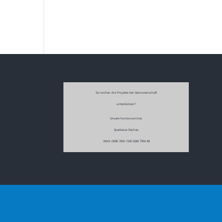
Sie wollen die Projekte der Genossenschaft
unterstützen?
Unsere Kontonummer:
Sparkasse Dachau
IBAN DE86 7005 1540 0280 7950 48