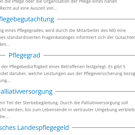
n die Pflege oder die Organisation der Pflege eines nahen
cht auf eine Auszeit von...
flegebegutachtung
g eines Pflegegrades, wird durch die Mitarbeiter des MD eine
nes standardisierten Fragenkataloges informiert sich der Gutachte
den...
Pflegegrad
er Pflegebedürftigkeit eines Betroffenen festgelegt. Es gibt 5
eidet darüber, welche Leistungen aus der Pflegeversicherung bezo
ung...
alliativversorgung
 ein Teil der Sterbebegleitung. Durch die Palliativversorgung soll
cht werden, bis zum Lebensende in vertrauter Umgebung verblei
ie...
sches Landespflegegeld