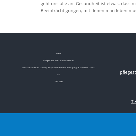
geht uns alle an. Gesundheit ist etwas, dass 
Beeinträchtigungen, mit denen man leben mus
©
2026
Pflegestützpunkt Landkreis Dachau
Genossenschaft zur Stärkung der gesundheitlichen Versorgung im Landkreis Dachau
pflege
e.G.
GnR 2690
Te