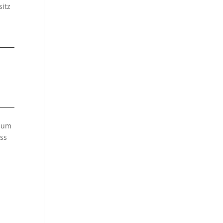
sitz
 zum
ass