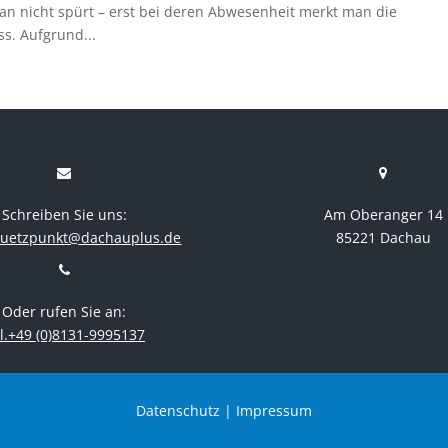
man nicht spürt – erst bei deren Abwesenheit merkt man die
s. Aufgrund...
Schreiben Sie uns:
Am Oberanger 14
stuetzpunkt@dachauplus.de
85221 Dachau
Oder rufen Sie an:
l.+49 (0)8131-9995137
Datenschutz
|
Impressum