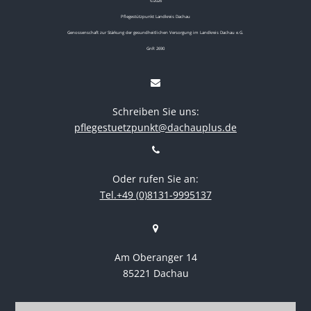
©
2026
Pflegestützpunkt Landkreis Dachau
Genossenschaft zur Stärkung der gesundheitlichen Versorgung im Landkreis Dachau e.G.
GnR 2690
Schreiben Sie uns:
pflegestuetzpunkt@dachauplus.de
Oder rufen Sie an:
Tel.+49 (0)8131-9995137
Am Oberanger 14
85221 Dachau