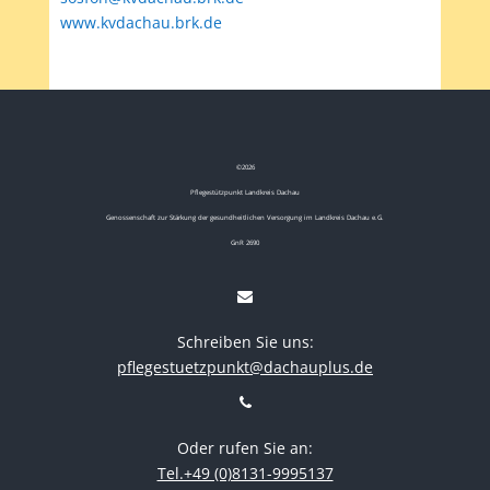
www.kvdachau.brk.de
©
2026
Pflegestützpunkt Landkreis Dachau
Genossenschaft zur Stärkung der gesundheitlichen Versorgung im Landkreis Dachau e.G.
GnR 2690
Schreiben Sie uns:
pflegestuetzpunkt@dachauplus.de
Oder rufen Sie an:
Tel.+49 (0)8131-9995137