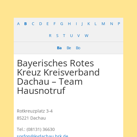
A
B
C
D
E
F
G
H
I
J
K
L
M
N
P
R
S
T
U
V
W
Ba
Be
Bo
Bayerisches Rotes
Kreuz Kreisverband
Dachau – Team
Hausnotruf
Rotkreuzplatz 3-4
85221 Dachau
Tel.: (08131) 36630
sosfon@kvdachau.brk.de