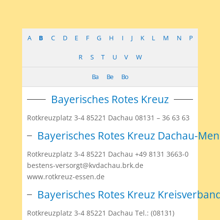
A
B
C
D
E
F
G
H
I
J
K
L
M
N
P
R
S
T
U
V
W
Ba
Be
Bo
Bayerisches Rotes Kreuz
Rotkreuzplatz 3-4 85221 Dachau 08131 – 36 63 63
Bayerisches Rotes Kreuz Dachau-Menu
Rotkreuzplatz 3-4 85221 Dachau +49 8131 3663-0
bestens-versorgt@kvdachau.brk.de
www.rotkreuz-essen.de
Bayerisches Rotes Kreuz Kreisverba
Rotkreuzplatz 3-4 85221 Dachau Tel.: (08131)