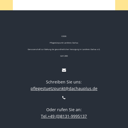
©
2026
Pflegestützpunkt Landkreis Dachau
Genossenschaft zur Stärkung der gesundheitlichen Versorgung im Landkreis Dachau e.G.
GnR 2690
Schreiben Sie uns:
pflegestuetzpunkt@dachauplus.de
Oder rufen Sie an:
Tel.+49 (0)8131-9995137