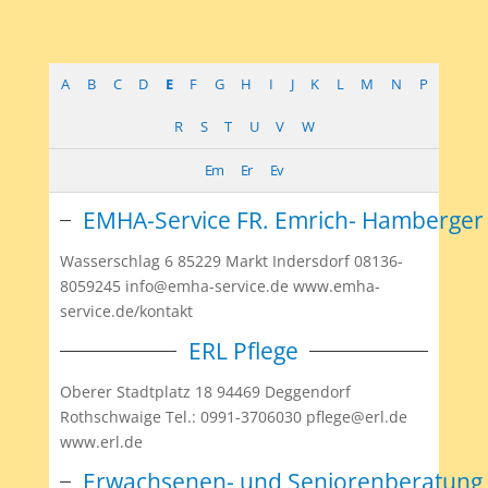
A
B
C
D
E
F
G
H
I
J
K
L
M
N
P
R
S
T
U
V
W
Em
Er
Ev
EMHA-Service FR. Emrich- Hamberger
Wasserschlag 6 85229 Markt Indersdorf 08136-
8059245 info@emha-service.de www.emha-
service.de/kontakt
ERL Pflege
Oberer Stadtplatz 18 94469 Deggendorf
Rothschwaige Tel.: 0991-3706030 pflege@erl.de
www.erl.de
Erwachsenen- und Seniorenberatung