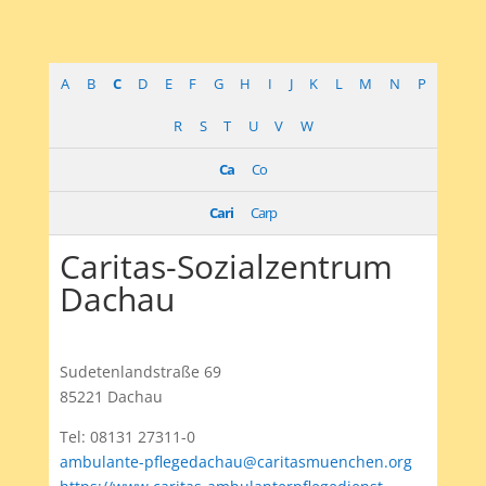
A
B
C
D
E
F
G
H
I
J
K
L
M
N
P
R
S
T
U
V
W
Ca
Co
Cari
Carp
Caritas-Sozialzentrum
Dachau
Sudetenlandstraße 69
85221 Dachau
Tel: 08131 27311-0
ambulante-pflegedachau@caritasmuenchen.org