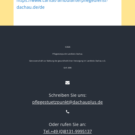
https://www.caritas-ambulanterpflegedienst-
dachau.de/de
©
2026
Pflegestützpunkt Landkreis Dachau
Genossenschaft zur Stärkung der gesundheitlichen Versorgung im Landkreis Dachau e.G.
GnR 2690
Schreiben Sie uns:
pflegestuetzpunkt@dachauplus.de
Oder rufen Sie an:
Tel.+49 (0)8131-9995137