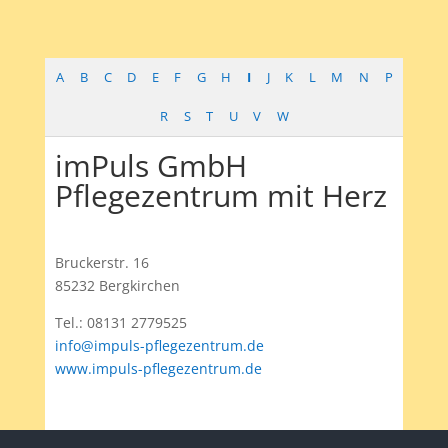
A
B
C
D
E
F
G
H
I
J
K
L
M
N
P
R
S
T
U
V
W
imPuls GmbH
Pflegezentrum mit Herz
Bruckerstr. 16
85232 Bergkirchen
Tel.: 08131 2779525
info@impuls-pflegezentrum.de
www.impuls-pflegezentrum.de