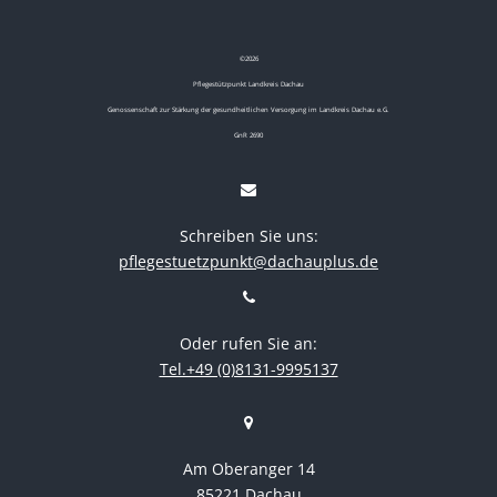
©
2026
Pflegestützpunkt Landkreis Dachau
Genossenschaft zur Stärkung der gesundheitlichen Versorgung im Landkreis Dachau e.G.
GnR 2690
Schreiben Sie uns:
pflegestuetzpunkt@dachauplus.de
Oder rufen Sie an:
Tel.+49 (0)8131-9995137
Am Oberanger 14
85221 Dachau