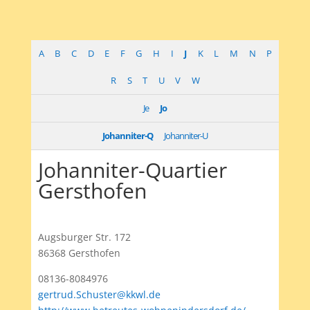
A
B
C
D
E
F
G
H
I
J
K
L
M
N
P
R
S
T
U
V
W
Je
Jo
Johanniter-Q
Johanniter-U
Johanniter-Quartier
Gersthofen
Augsburger Str. 172
86368 Gersthofen
08136-8084976
gertrud.Schuster@kkwl.de