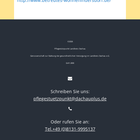
http://www.betreutes-wohnenindersdorf.de/
©
2026
Pflegestützpunkt Landkreis Dachau
Genossenschaft zur Stärkung der gesundheitlichen Versorgung im Landkreis Dachau e.G.
GnR 2690
Schreiben Sie uns:
pflegestuetzpunkt@dachauplus.de
Oder rufen Sie an:
Tel.+49 (0)8131-9995137