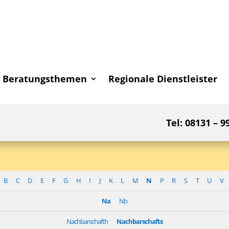
Beratungsthemen
Regionale Dienstleister
Tel: 08131 – 9
B
C
D
E
F
G
H
I
J
K
L
M
N
P
R
S
T
U
V
Na
Nb
Nachbarschafth
Nachbarschafts