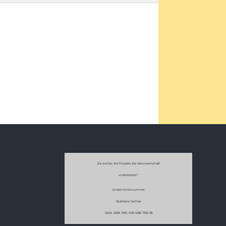
Sie wollen die Projekte der Genossenschaft
unterstützen?
Unsere Kontonummer:
Sparkasse Dachau
IBAN DE86 7005 1540 0280 7950 48