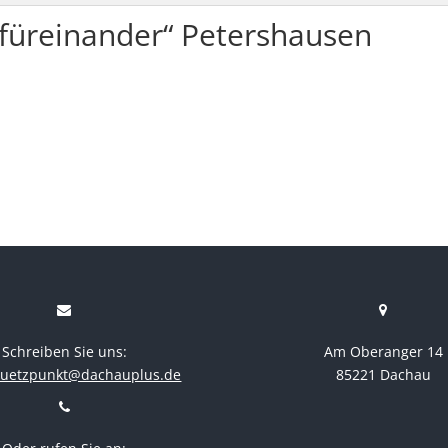
,füreinander“ Petershausen
Schreiben Sie uns:
Am Oberanger 14
stuetzpunkt@dachauplus.de
85221 Dachau