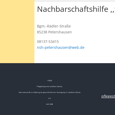
Nachbarschaftshilfe ,
Bgm.-Rädler-Straße
85238 Petershausen
08137-53415
nsh-petershausen@web.de
©
2026
Pflegestützpunkt Landkreis Dachau
Genossenschaft zur Stärkung der gesundheitlichen Versorgung im Landkreis Dachau
pflege
e.G.
GnR 2690