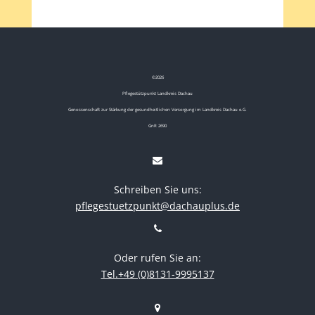
©
2026
Pflegestützpunkt Landkreis Dachau
Genossenschaft zur Stärkung der gesundheitlichen Versorgung im Landkreis Dachau e.G.
GnR 2690
Schreiben Sie uns:
pflegestuetzpunkt@dachauplus.de
Oder rufen Sie an:
Tel.+49 (0)8131-9995137