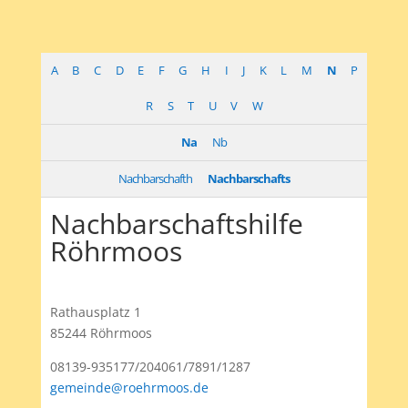
A
B
C
D
E
F
G
H
I
J
K
L
M
N
P
R
S
T
U
V
W
Na
Nb
Nachbarschafth
Nachbarschafts
Nachbarschaftshilfe
Röhrmoos
Rathausplatz 1
85244 Röhrmoos
08139-935177/204061/7891/1287
gemeinde@roehrmoos.de