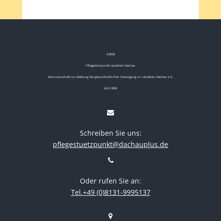
©
2026
Pflegestützpunkt Landkreis Dachau
Genossenschaft zur Stärkung der gesundheitlichen Versorgung im Landkreis Dachau e.G.
GnR 2690
Schreiben Sie uns:
pflegestuetzpunkt@dachauplus.de
Oder rufen Sie an:
Tel.+49 (0)8131-9995137