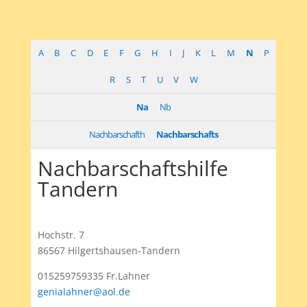
A
B
C
D
E
F
G
H
I
J
K
L
M
N
P
R
S
T
U
V
W
Na
Nb
Nachbarschafth
Nachbarschafts
Nachbarschaftshilfe
Tandern
Hochstr. 7
86567 Hilgertshausen-Tandern
015259759335 Fr.Lahner
genialahner@aol.de