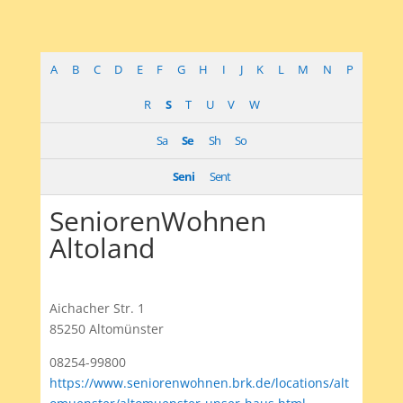
A
B
C
D
E
F
G
H
I
J
K
L
M
N
P
R
S
T
U
V
W
Sa
Se
Sh
So
Seni
Sent
SeniorenWohnen
Altoland
Aichacher Str. 1
85250 Altomünster
08254-99800
https://www.seniorenwohnen.brk.de/locations/alt