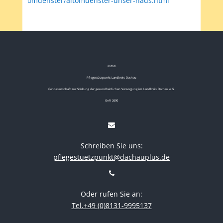
omuenster/altomuenster-unser-haus.html
©
2026
Pflegestützpunkt Landkreis Dachau
Genossenschaft zur Stärkung der gesundheitlichen Versorgung im Landkreis Dachau e.G.
GnR 2690
Schreiben Sie uns:
pflegestuetzpunkt@dachauplus.de
Oder rufen Sie an:
Tel.+49 (0)8131-9995137