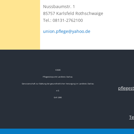
Nussbaumstr. 1
85757 Karlsfeld Rothschwaige
Tel.: 08131-2762100
union.pflege@yahoo.de
©
2026
Pflegestützpunkt Landkreis Dachau
Genossenschaft zur Stärkung der gesundheitlichen Versorgung im Landkreis Dachau
pflege
e.G.
GnR 2690
Te