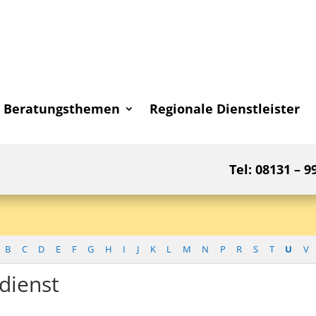
Beratungsthemen
Regionale Dienstleister
Tel: 08131 – 9
B
C
D
E
F
G
H
I
J
K
L
M
N
P
R
S
T
U
V
dienst