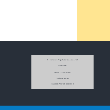
Sie wollen die Projekte der Genossenschaft
unterstützen?
Unsere Kontonummer:
Sparkasse Dachau
IBAN DE86 7005 1540 0280 7950 48