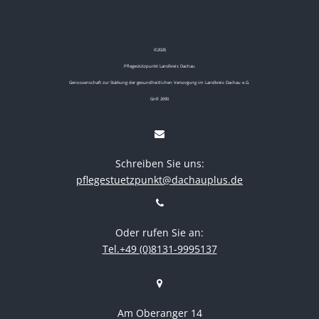
©
2026
Pflegestützpunkt Landkreis Dachau
Genossenschaft zur Stärkung der gesundheitlichen Versorgung im Landkreis Dachau e.G.
GnR 2690
Schreiben Sie uns:
pflegestuetzpunkt@dachauplus.de
Oder rufen Sie an:
Tel.+49 (0)8131-9995137
Am Oberanger 14