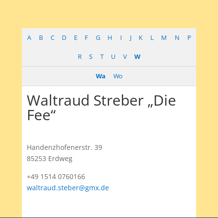
A
B
C
D
E
F
G
H
I
J
K
L
M
N
P
R
S
T
U
V
W
Wa
Wo
Waltraud Streber „Die
Fee“
Handenzhofenerstr. 39
85253 Erdweg
+49 1514 0760166
waltraud.steber@gmx.de