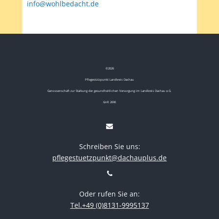
info@wohlbedacht.de
©
2026
Pflegestützpunkt Landkreis Dachau
Genossenschaft zur Stärkung der gesundheitlichen Versorgung im Landkreis Dachau e.G.
GnR 2690
Schreiben Sie uns:
pflegestuetzpunkt@dachauplus.de
Oder rufen Sie an:
Tel.+49 (0)8131-9995137