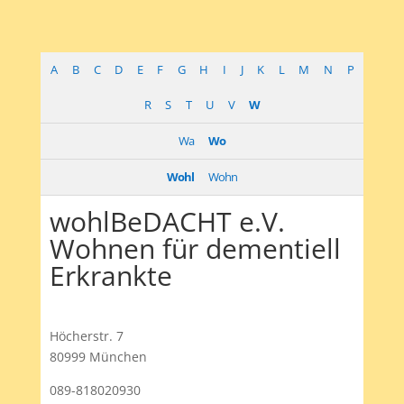
A
B
C
D
E
F
G
H
I
J
K
L
M
N
P
R
S
T
U
V
W
Wa
Wo
Wohl
Wohn
wohlBeDACHT e.V.
Wohnen für dementiell
Erkrankte
Höcherstr. 7
80999 München
089-818020930