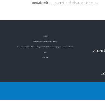
kontakt@frauenaerztin-dachau.de Home...
©
2026
Pflegestützpunkt Landkreis Dachau
Genossenschaft zur Stärkung der gesundheitlichen Versorgung im Landkreis Dachau
pflege
e.G.
GnR 2690
Te