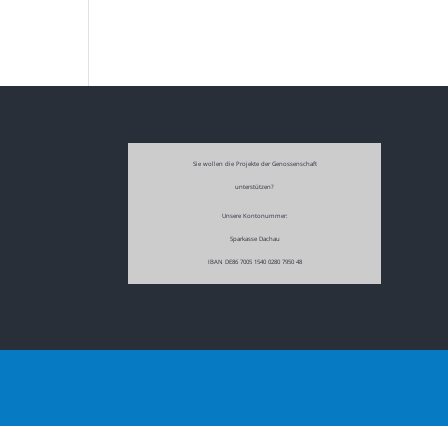
Sie wollen die Projekte der Genossenschaft
unterstützen?
Unsere Kontonummer:
Sparkasse Dachau
IBAN DE86 7005 1540 0280 7950 48