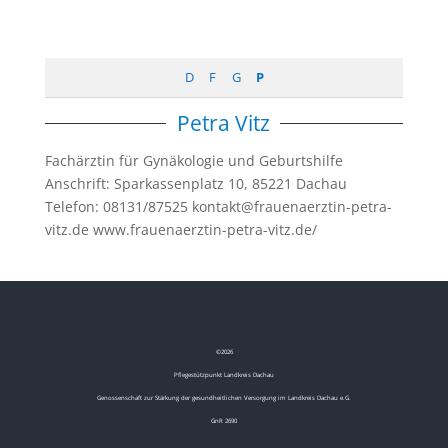
D
F
G
P
Petra Vitz
Fachärztin für Gynäkologie und Geburtshilfe
Anschrift: Sparkassenplatz 10, 85221 Dachau
Telefon: 08131/87525 kontakt@frauenaerztin-petra-
vitz.de www.frauenaerztin-petra-vitz.de/
©
2026
Pflegestützpunkt Landkreis Dachau
Genossenschaft zur Stärkung der gesundheitlichen Versorgung im Landkreis Dachau e.G.
GnR 2690